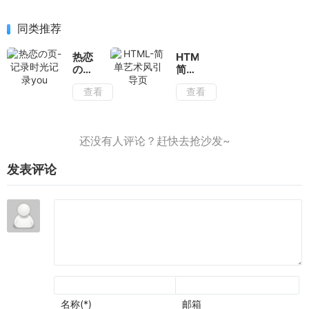
同类推荐
热恋
HTML-
の
简单
页-
艺术
查看
查看
记录
风引
时光
导页
记录
you
发表评论
名称(*)
邮箱