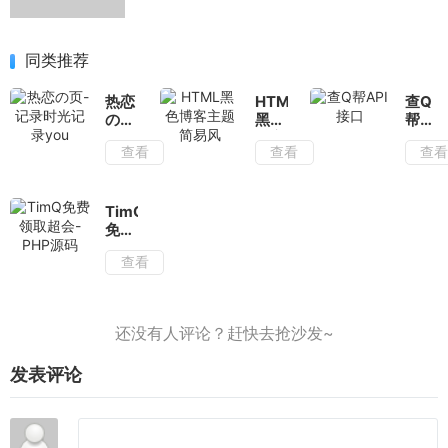
同类推荐
热恋
HTML
查Q
の
黑色
帮
页-
博客
API
查看
查看
查
记录
主题
接口
时光
简易
记录
风
you
TimQ
免费
领取
查看
超
会-
PHP
源码
发表评论