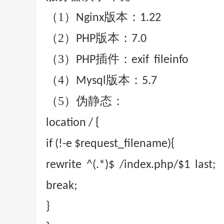
（1）
版本：
Nginx
1.22
（2）
版本：
PHP
7.0
（3）
插件：
PHP
exif fileinfo
（4）
版本：
Mysql
5.7
（5）
伪静态：
location / {
if (!-e $request_filename){
rewrite ^(.*)$ /index.php/$1 last;
break;
}