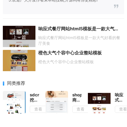
响应式餐厅网站html5模板是一款大气好看的餐厅美食
上一篇
响应式餐厅网站html5模板是一款大气好看的餐
厅美食
橙色大气个容中心企业整站模板
下一篇
橙色大气个容中心企业整站模板
同类推荐
sdcms-
shopxo
响应
挖掘
商城
式餐
机设
系统
厅网
查看
查看
查
备企
源码
站
业官
html5
网源
模板
码-
是一